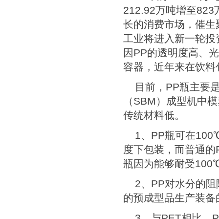
212.92
万吨增至
823
长的消费市场，催生
工业将进入新一轮投
因
PP
的透明度高、光
容器，近年来在饮料
目前，
PP
瓶主要
（
SBM
）成型机中模
传统材料低。
1
、
PP
瓶可在
100
度下包装，而普通的
瓶因为能够耐受
100
2
、
PP
对水分的阻
的预成型品生产装备
3
、与
PET
相比，
P