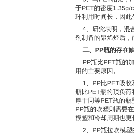
于
PET
的密度
1.35g/
环利用时间长，因此
4
、研究表明，混
剂制备的聚烯烃后，
二、
PP
瓶的存在
PP
瓶比
PET
瓶的
用的主要原因。
1
、
PP
比
PET
吸收
瓶比
PET
瓶的顶负荷
厚于同等
PET
瓶的瓶
PP
瓶的吹塑则需要在
模塑和冷却周期也更
2
、
PP
瓶拉吹模塑