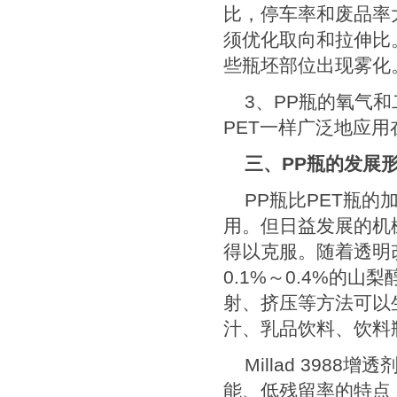
比，停车率和废品率
须优化取向和拉伸比
些瓶坯部位出现雾化
3
、
PP
瓶的氧气和
PET
一样广泛地应用
三、
PP
瓶的发展
PP
瓶比
PET
瓶的
用。但日益发展的机
得以克服。随着透明
0.1%
～
0.4%
的山梨
射、挤压等方法可以
汁、乳品饮料、饮料
Millad 3988
增透
能、低残留率的特点