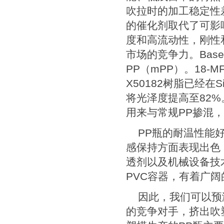
吹拉时的加工稳定性
的催化剂取代了可影
度和高流动性，刚性
市场的竞争力。
Base
PP
（
mPP
）。
18-M
X50182
树脂已经在
S
将光泽度提高至
82%
用来与常规
PP
掺混，
PP
瓶的耐温性能
感保持方面表现出色
透剂以及机械设备技
PVC
容器，有着广阔
因此，我们可以预
的竞争对手，挤出吹