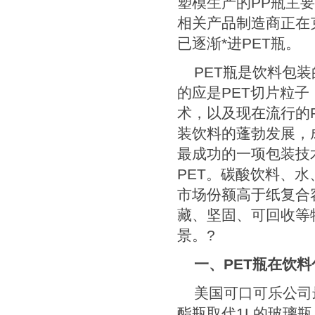
塑模生产的
PP
瓶主要
相关产品制造商正在
已逐渐
*
进
PET
瓶。
PET
瓶是饮料包装
的应是
PET
切片粒子
术，以及现在流行的
装饮料的蓬勃发展，
最成功的一项包装技
PET
。碳酸饮料、水
市场份额高于纸复合
藏、坚固、可回收等
景。
?
一、
PET
瓶在饮料
美国可口可乐公司
酯瓶取代
1L
的玻璃瓶