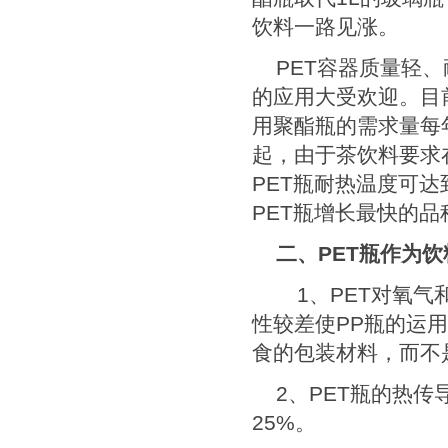
饮料一路见涨。
PET
容器质量轻、
的应用大受欢迎。目
用聚酯瓶的需求量每
起，由于茶饮料要求
PET
瓶耐热温度可达
PET
瓶增长最快的品
二、
PET
瓶作为饮
1
、
PET
对氧气
性较差使
PP
瓶的运用
食的包装材料，而不
2
、
PET
瓶的热传
25%
。