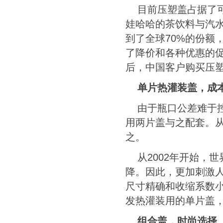
目前压塑盖占据了
娃哈哈的茶饮料与汽
到了全球
70%
的份额
了降价和各种优惠的
后，中国客户购买压
单片热灌装盖，成
由于瓶口公差难于
用两片盖与之配套。
之。
从
2002
年开始，世
降。因此，更加刺激
尺寸精确和收缩系数
发热灌装用的单片盖
组合盖，时尚选择