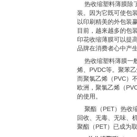
热收缩塑料薄膜除
装。因为它既可使包
以印刷精美的外包装
目前，越来越多的包
印花收缩薄膜可以提
品牌在消费者心中产
热收缩塑料薄膜一
烯、
PVDC
等。聚苯乙
而聚氯乙烯（
PVC
）
欧洲，聚氯乙烯（
PV
的使用。
聚酯（
PET
）热收
回收、无毒、无味、
聚酯（
PET
）已成为