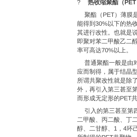
?
热收缩聚酯（
PET
聚酯（
PET
）薄膜
能得到
30%
以下的热
其进行改性。也就是
即聚对苯二甲酸乙二
率可高达
70%
以上。
普通聚酯一般是由
应而制得，属于结晶
所谓共聚改性就是除
外，再引入第三甚至
而形成无定形的
PET
引入的第三甚至第
二甲酸、丙二酸、丁
醇、二甘醇、
1
，
4
环