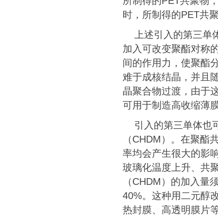
所制得的
PET
共聚物
时，所制得的
PET
共
上述引入的第三单
加入可改变聚酯对称
间的作用力，使聚酯
难于成核结晶，并且
晶聚合物过渡，由于
可用于制造高收缩薄
引入的第三单体也
（
CHDM
）。在聚酯
率均会产生很大的影
玻璃化温度上升、共
（
CHDM
）的加入量
40%
。这种用二元醇
热封膜、高透明膜片