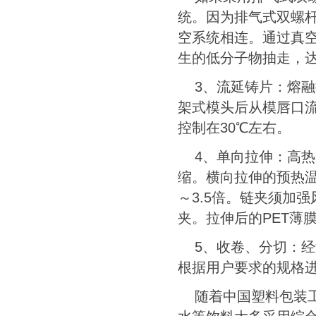
统。因为排气式双螺
空系统相连。通过真
生的低分子物抽走，
3
、流延铸片：熔融
架式模头后从模唇口
控制在
30
℃左右。
4
、单向拉伸：高热
缩。横向拉伸的预热
～
3.5
倍。链夹须加强
夹。拉伸后的
PET
薄
5
、收卷、分切：经
根据用户要求的规格
随着中国塑料包装