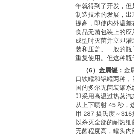
年就得到了开发，但
制造技术的发展，出
提高，即使内外温差
食品无菌包装上的应
成型时灭菌并立即灌
装和压盖。一般的瓶
重复使用。但这种瓶
（
6
）金属罐：
金
口铁罐和铝罐两种，
国的多尔无菌装罐系
即采用高温过热蒸汽
从上下喷射
45
秒，
用
287
摄氏度～
316
以杀灭全部的耐热细
无菌程度高，罐头内