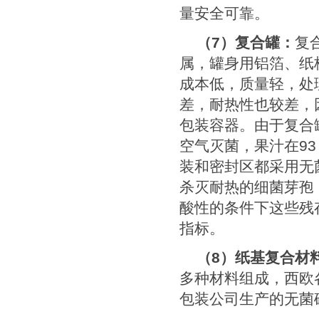
量安全可靠。
（
7
）复合罐：
复
属，罐身用铝箔、纸
成本低，质量轻，处
差，耐热性也较差，
包装容器。由于复合
空气灭菌，果汁在
9
装和密封区都采用无
杀灭耐热的细菌芽孢
酸性的条件下这些残
指标。
（
8
）纸基复合材
多种材料组成，西欧
包装公司生产的无菌