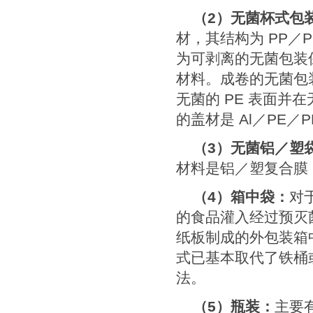
（
2
）无菌杯式包
材，其结构为
PP
／
P
为可剥离的无菌包装
材料。成卷的无菌包
无菌的
PE
表面并在
的盖材是
Al
／
PE
／
P
（
3
）无菌铝／塑
材料是铝／塑复合膜
（
4
）箱中袋：
对
的食品灌入经过预灭
纸板制成的外包装箱
式已基本取代了铁桶
法。
（
5
）瓶装：
主要